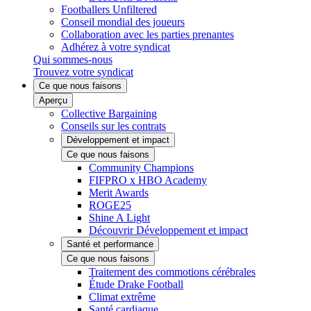
Footballers Unfiltered
Conseil mondial des joueurs
Collaboration avec les parties prenantes
Adhérez à votre syndicat
Qui sommes-nous
Trouvez votre syndicat
Ce que nous faisons
Aperçu
Collective Bargaining
Conseils sur les contrats
Développement et impact
Ce que nous faisons
Community Champions
FIFPRO x HBO Academy
Merit Awards
ROGE25
Shine A Light
Découvrir Développement et impact
Santé et performance
Ce que nous faisons
Traitement des commotions cérébrales
Étude Drake Football
Climat extrême
Santé cardiaque