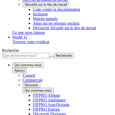
Sécurité sur le lieu de travail
Lutte contre la discrimination
Inclusion
Matchs truqués
Abus sur les réseaux sociaux
Découvrir Sécurité sur le lieu de travail
Ce que nous faisons
World 11
Trouvez votre syndicat
Recherche
Recherche
Qui sommes-nous
Aperçu
Conseil
Commercial
Divisions
Qui sommes-nous
FIFPRO Afrique
FIFPRO Amériques
FIFPRO Asie/Océanie
FIFPRO Europe
Découvrir Divisions