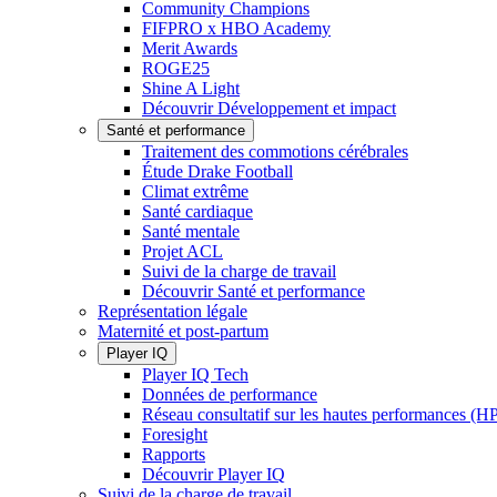
Community Champions
FIFPRO x HBO Academy
Merit Awards
ROGE25
Shine A Light
Découvrir Développement et impact
Santé et performance
Traitement des commotions cérébrales
Étude Drake Football
Climat extrême
Santé cardiaque
Santé mentale
Projet ACL
Suivi de la charge de travail
Découvrir Santé et performance
Représentation légale
Maternité et post-partum
Player IQ
Player IQ Tech
Données de performance
Réseau consultatif sur les hautes performances (
Foresight
Rapports
Découvrir Player IQ
Suivi de la charge de travail