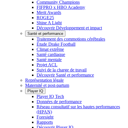
Community Champions
FIFPRO x HBO Academy
Merit Awards
ROGE25
Shine A Light
Découvrir Développement et impact
Santé et performance
Traitement des commotions cérébrales
Étude Drake Football
Climat extrême
Santé cardiaque
Santé mentale
Projet ACL
Suivi de la charge de travail
Découvrir Santé et performance
Représentation légale
Maternité et post-partum
Player IQ
Player IQ Tech
Données de performance
Réseau consultatif sur les hautes performances
(HPAN)
Foresight
Rapports
Découvrir Player IQ