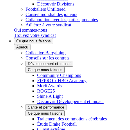
Découvrir Divisions
Footballers Unfiltered
Conseil mondial des joueurs
Collaboration avec les parties prenantes
Adhérez à votre syndicat
Qui sommes-nous
Trouvez votre syndicat
Ce que nous faisons
Aperçu
Collective Bargaining
Conseils sur les contrats
Développement et impact
Ce que nous faisons
Community Champions
FIFPRO x HBO Academy
Merit Awards
ROGE25
Shine A Light
Découvrir Développement et impact
Santé et performance
Ce que nous faisons
Traitement des commotions cérébrales
Étude Drake Football
Climat extrême