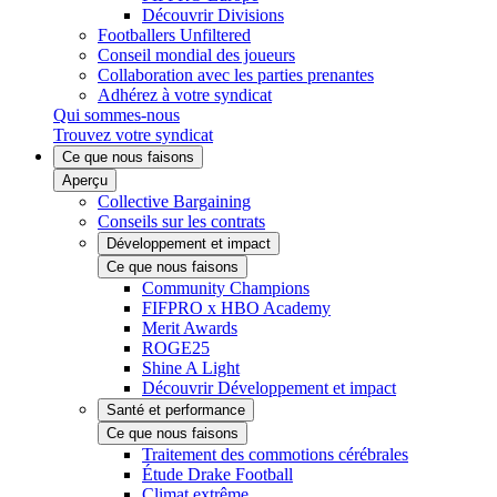
Découvrir Divisions
Footballers Unfiltered
Conseil mondial des joueurs
Collaboration avec les parties prenantes
Adhérez à votre syndicat
Qui sommes-nous
Trouvez votre syndicat
Ce que nous faisons
Aperçu
Collective Bargaining
Conseils sur les contrats
Développement et impact
Ce que nous faisons
Community Champions
FIFPRO x HBO Academy
Merit Awards
ROGE25
Shine A Light
Découvrir Développement et impact
Santé et performance
Ce que nous faisons
Traitement des commotions cérébrales
Étude Drake Football
Climat extrême