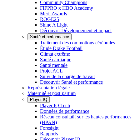
Community Champions
FIFPRO x HBO Academy
Merit Awards
ROGE25
Shine A Light
Découvrir Développement et impact
Santé et performance
Traitement des commotions cérébrales
Étude Drake Football
Climat extrême
Santé cardiaque
Santé mentale
Projet ACL
Suivi de la charge de travail
Découvrir Santé et performance
Représentation légale
Maternité et post-partum
Player IQ
Player IQ Tech
Données de performance
Réseau consultatif sur les hautes performances
(HPAN)
Foresight
Rapports
Découvrir Player IQ