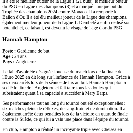
Il a été le meilleur buteur de la Ligue 1 (21 buts), le meilleur buteur
du PSG en Ligue des champions (8) et a marqué l'unique but du
Trophée des champions 2024 contre Monaco. Il a remporté le
Ballon d'Or. Il a été élu meilleur joueur de la Ligue des champions,
également meilleur joueur de la Ligue 1. Dembélé a enfin réalisé son
potentiel et, ce faisant, est devenu le visage de l'âge d'or du PSG.
Hannah Hampton
Poste :
Gardienne de but
Âge :
24 ans
Pays :
Angleterre
Le fait d'avoir été désignée Joueuse du match lors de la finale de
l'Euro 2025 en dit long sur l'influence de Hannah Hampton. Grâce à
ses deux arrêts lors de la séance de tirs au but, Hannah Hampton a
scellé le titre de l'Angleterre et fait taire tous les doutes qui
subsistaient quant à sa capacité à succéder à Mary Earps.
Ses performances tout au long du tournoi ont été exceptionnelles :
six matches pleins de réflexes, de sang-froid et de domination. Il a
également arrêté deux penalties lors de la victoire en quart de finale
contre la Suède, ce qui lui a valu une place dans l'équipe du tournoi.
En club, Hampton a réalisé un incroyable triplé avec Chelsea en