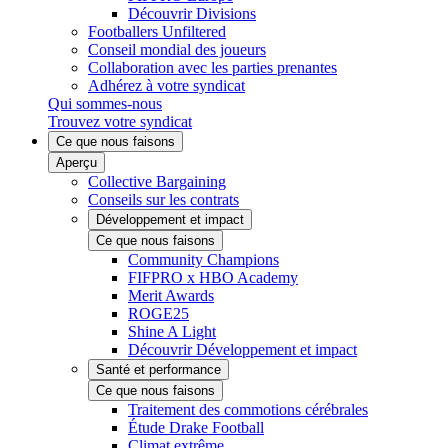
Découvrir Divisions
Footballers Unfiltered
Conseil mondial des joueurs
Collaboration avec les parties prenantes
Adhérez à votre syndicat
Qui sommes-nous
Trouvez votre syndicat
Ce que nous faisons
Aperçu
Collective Bargaining
Conseils sur les contrats
Développement et impact
Ce que nous faisons
Community Champions
FIFPRO x HBO Academy
Merit Awards
ROGE25
Shine A Light
Découvrir Développement et impact
Santé et performance
Ce que nous faisons
Traitement des commotions cérébrales
Étude Drake Football
Climat extrême