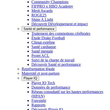
Community Champions
FIFPRO x HBO Academy
Merit Awards
ROGE25
Shine A Light
Découvrir Développement et impact
Santé et performance
Traitement des commotions cérébrales
Étude Drake Football
Climat extrême
Santé cardiaque
Santé mentale
Projet ACL
Suivi de la charge de travail
Découvrir Santé et performance
Représentation légale
Maternité et post-partum
Player IQ
Player IQ Tech
Données de performance
Réseau consultatif sur les hautes performances
(HPAN)
Foresight
Rapports
Découvrir Player IQ