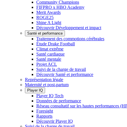
Community Champions
FIFPRO x HBO Academy
Merit Awards
ROGE25
Shine A Light
Découvrir Développement et impact
Santé et performance
Traitement des commotions cérébrales
Étude Drake Football
Climat extrême
Santé cardiaque
Santé mentale
Projet ACL
Suivi de la charge de travail
Découvrir Santé et performance
Représentation légale
Maternité et post-partum
Player IQ
Player IQ Tech
Données de performance
Réseau consultatif sur les hautes performances (
Foresight
Rapports
Découvrir Player IQ
Suivi de la charge de travail