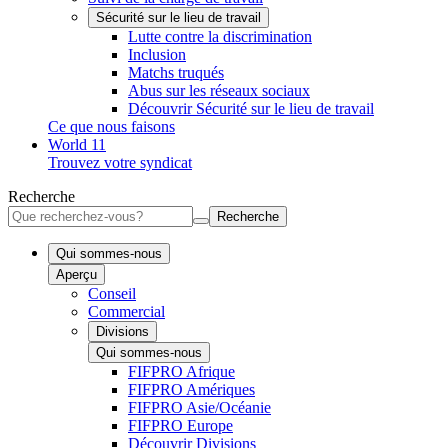
Sécurité sur le lieu de travail
Lutte contre la discrimination
Inclusion
Matchs truqués
Abus sur les réseaux sociaux
Découvrir Sécurité sur le lieu de travail
Ce que nous faisons
World 11
Trouvez votre syndicat
Recherche
Recherche
Qui sommes-nous
Aperçu
Conseil
Commercial
Divisions
Qui sommes-nous
FIFPRO Afrique
FIFPRO Amériques
FIFPRO Asie/Océanie
FIFPRO Europe
Découvrir Divisions