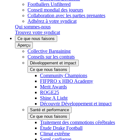
Footballers Unfiltered
Conseil mondial des joueurs
Collaboration avec les parties prenantes
Adhérez à votre syndicat
Qui sommes-nous
Trouvez votre syndicat
Ce que nous faisons
Aperçu
Collective Bargaining
Conseils sur les contrats
Développement et impact
Ce que nous faisons
Community Champions
FIFPRO x HBO Academy
Merit Awards
ROGE25
Shine A Light
Découvrir Développement et impact
Santé et performance
Ce que nous faisons
Traitement des commotions cérébrales
Étude Drake Football
Climat extrême
Santé cardiaque