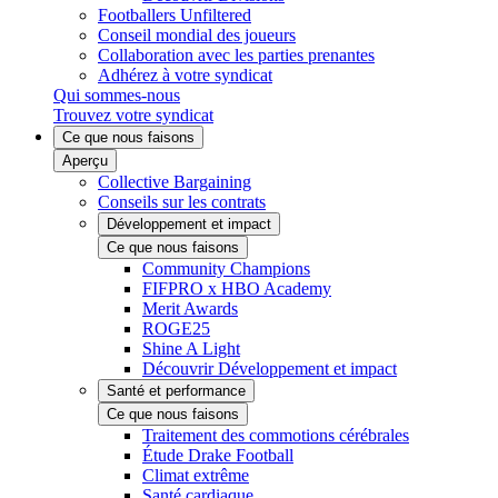
Footballers Unfiltered
Conseil mondial des joueurs
Collaboration avec les parties prenantes
Adhérez à votre syndicat
Qui sommes-nous
Trouvez votre syndicat
Ce que nous faisons
Aperçu
Collective Bargaining
Conseils sur les contrats
Développement et impact
Ce que nous faisons
Community Champions
FIFPRO x HBO Academy
Merit Awards
ROGE25
Shine A Light
Découvrir Développement et impact
Santé et performance
Ce que nous faisons
Traitement des commotions cérébrales
Étude Drake Football
Climat extrême
Santé cardiaque