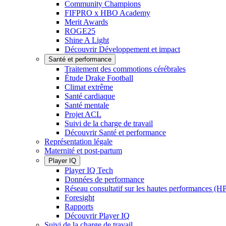
Community Champions
FIFPRO x HBO Academy
Merit Awards
ROGE25
Shine A Light
Découvrir Développement et impact
Santé et performance
Traitement des commotions cérébrales
Étude Drake Football
Climat extrême
Santé cardiaque
Santé mentale
Projet ACL
Suivi de la charge de travail
Découvrir Santé et performance
Représentation légale
Maternité et post-partum
Player IQ
Player IQ Tech
Données de performance
Réseau consultatif sur les hautes performances (
Foresight
Rapports
Découvrir Player IQ
Suivi de la charge de travail