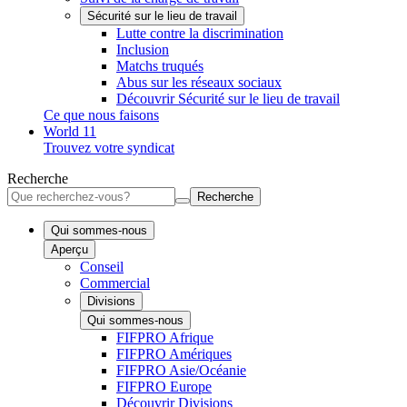
Sécurité sur le lieu de travail
Lutte contre la discrimination
Inclusion
Matchs truqués
Abus sur les réseaux sociaux
Découvrir Sécurité sur le lieu de travail
Ce que nous faisons
World 11
Trouvez votre syndicat
Recherche
Recherche
Qui sommes-nous
Aperçu
Conseil
Commercial
Divisions
Qui sommes-nous
FIFPRO Afrique
FIFPRO Amériques
FIFPRO Asie/Océanie
FIFPRO Europe
Découvrir Divisions