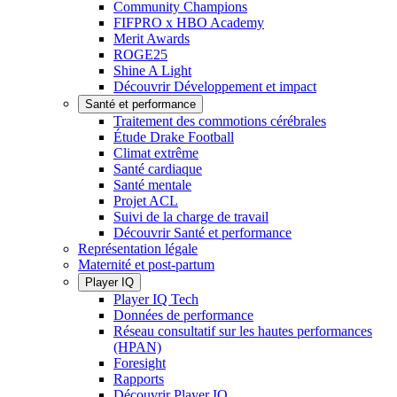
Community Champions
FIFPRO x HBO Academy
Merit Awards
ROGE25
Shine A Light
Découvrir Développement et impact
Santé et performance
Traitement des commotions cérébrales
Étude Drake Football
Climat extrême
Santé cardiaque
Santé mentale
Projet ACL
Suivi de la charge de travail
Découvrir Santé et performance
Représentation légale
Maternité et post-partum
Player IQ
Player IQ Tech
Données de performance
Réseau consultatif sur les hautes performances
(HPAN)
Foresight
Rapports
Découvrir Player IQ