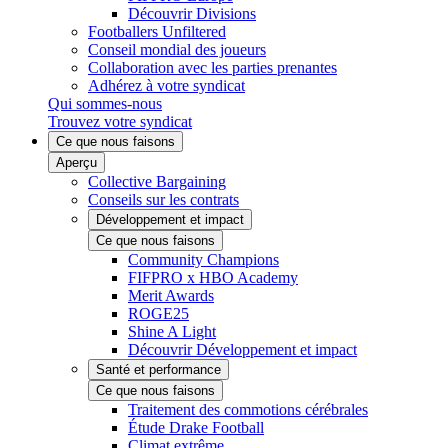
Découvrir Divisions
Footballers Unfiltered
Conseil mondial des joueurs
Collaboration avec les parties prenantes
Adhérez à votre syndicat
Qui sommes-nous
Trouvez votre syndicat
Ce que nous faisons
Aperçu
Collective Bargaining
Conseils sur les contrats
Développement et impact
Ce que nous faisons
Community Champions
FIFPRO x HBO Academy
Merit Awards
ROGE25
Shine A Light
Découvrir Développement et impact
Santé et performance
Ce que nous faisons
Traitement des commotions cérébrales
Étude Drake Football
Climat extrême