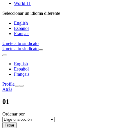
World 11
Seleccionar un idioma diferente
English
Español
Français
Únete a tu sindicato
Únete a tu sindicato
English
Español
Français
Profile
Atrás
01
Ordenar por
Filtrar