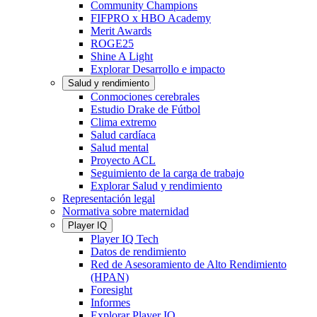
Community Champions
FIFPRO x HBO Academy
Merit Awards
ROGE25
Shine A Light
Explorar Desarrollo e impacto
Salud y rendimiento
Conmociones cerebrales
Estudio Drake de Fútbol
Clima extremo
Salud cardíaca
Salud mental
Proyecto ACL
Seguimiento de la carga de trabajo
Explorar Salud y rendimiento
Representación legal
Normativa sobre maternidad
Player IQ
Player IQ Tech
Datos de rendimiento
Red de Asesoramiento de Alto Rendimiento
(HPAN)
Foresight
Informes
Explorar Player IQ