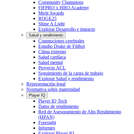
Community Champions
FIFPRO x HBO Academy
Merit Awards
ROGE25
Shine A Light
Explorar Desarrollo e impacto
Salud y rendimiento
Conmociones cerebrales
Estudio Drake de Fútbol
Clima extremo
Salud cardíaca
Salud mental
Proyecto ACL
Seguimiento de la carga de trabajo
Explorar Salud y rendimiento
Representación legal
Normativa sobre maternidad
Player IQ
Player IQ Tech
Datos de rendimiento
Red de Asesoramiento de Alto Rendimiento
(HPAN)
Foresight
Informes
Explorar Player IQ