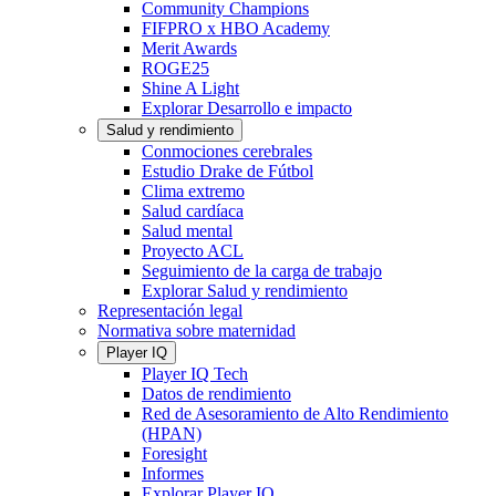
Community Champions
FIFPRO x HBO Academy
Merit Awards
ROGE25
Shine A Light
Explorar Desarrollo e impacto
Salud y rendimiento
Conmociones cerebrales
Estudio Drake de Fútbol
Clima extremo
Salud cardíaca
Salud mental
Proyecto ACL
Seguimiento de la carga de trabajo
Explorar Salud y rendimiento
Representación legal
Normativa sobre maternidad
Player IQ
Player IQ Tech
Datos de rendimiento
Red de Asesoramiento de Alto Rendimiento
(HPAN)
Foresight
Informes
Explorar Player IQ