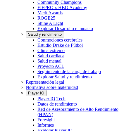
Community Champions
FIFPRO x HBO Academy
Merit Awards
ROGE25
Shine A Light
Explorar Desarrollo e impacto
Salud y rendimiento
Conmociones cerebrales
Estudio Drake de Fútbol
Clima extremo
Salud cardíaca
Salud mental
Proyecto ACL
Seguimiento de la carga de trabajo
Explorar Salud y rendimiento
Representación legal
Normativa sobre maternidad
Player IQ
Player IQ Tech
Datos de rendimiento
Red de Asesoramiento de Alto Rendimiento
(HPAN)
Foresight
Informes
Explorar Player IQ