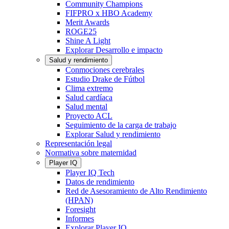
Community Champions
FIFPRO x HBO Academy
Merit Awards
ROGE25
Shine A Light
Explorar Desarrollo e impacto
Salud y rendimiento
Conmociones cerebrales
Estudio Drake de Fútbol
Clima extremo
Salud cardíaca
Salud mental
Proyecto ACL
Seguimiento de la carga de trabajo
Explorar Salud y rendimiento
Representación legal
Normativa sobre maternidad
Player IQ
Player IQ Tech
Datos de rendimiento
Red de Asesoramiento de Alto Rendimiento
(HPAN)
Foresight
Informes
Explorar Player IQ