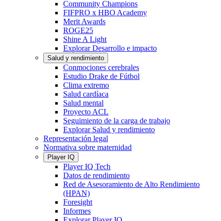
Community Champions
FIFPRO x HBO Academy
Merit Awards
ROGE25
Shine A Light
Explorar Desarrollo e impacto
Salud y rendimiento
Conmociones cerebrales
Estudio Drake de Fútbol
Clima extremo
Salud cardíaca
Salud mental
Proyecto ACL
Seguimiento de la carga de trabajo
Explorar Salud y rendimiento
Representación legal
Normativa sobre maternidad
Player IQ
Player IQ Tech
Datos de rendimiento
Red de Asesoramiento de Alto Rendimiento
(HPAN)
Foresight
Informes
Explorar Player IQ