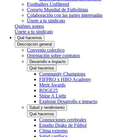
Footballers Unfiltered
Consejo Mundial de Futbolistas
Colaboración con las partes interesadas
Únete a tu sindicato
Quiénes somos
Únete a tu sindicato
Qué hacemos
Descripción general
Convenio colectivo
Orientación sobre contratos
Desarrollo e impacto
Qué hacemos
Community Champions
FIFPRO x HBO Academy
Merit Awards
ROGE25
Shine A Light
Explorar Desarrollo e impacto
Salud y rendimiento
Qué hacemos
Conmociones cerebrales
Estudio Drake de Fútbol
Clima extremo
Salud cardíaca