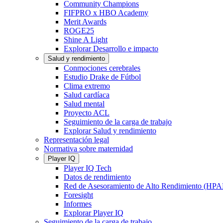
Community Champions
FIFPRO x HBO Academy
Merit Awards
ROGE25
Shine A Light
Explorar Desarrollo e impacto
Salud y rendimiento
Conmociones cerebrales
Estudio Drake de Fútbol
Clima extremo
Salud cardíaca
Salud mental
Proyecto ACL
Seguimiento de la carga de trabajo
Explorar Salud y rendimiento
Representación legal
Normativa sobre maternidad
Player IQ
Player IQ Tech
Datos de rendimiento
Red de Asesoramiento de Alto Rendimiento (HP
Foresight
Informes
Explorar Player IQ
Seguimiento de la carga de trabajo