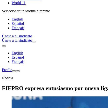
World 11
Seleccionar un idioma diferente
English
Español
Français
Únete a tu sindicato
Únete a tu sindicato
English
Español
Français
Profile
Noticia
FIFPRO expresa entusiasmo por nueva liga