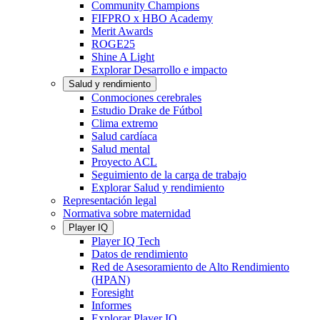
Community Champions
FIFPRO x HBO Academy
Merit Awards
ROGE25
Shine A Light
Explorar Desarrollo e impacto
Salud y rendimiento
Conmociones cerebrales
Estudio Drake de Fútbol
Clima extremo
Salud cardíaca
Salud mental
Proyecto ACL
Seguimiento de la carga de trabajo
Explorar Salud y rendimiento
Representación legal
Normativa sobre maternidad
Player IQ
Player IQ Tech
Datos de rendimiento
Red de Asesoramiento de Alto Rendimiento
(HPAN)
Foresight
Informes
Explorar Player IQ