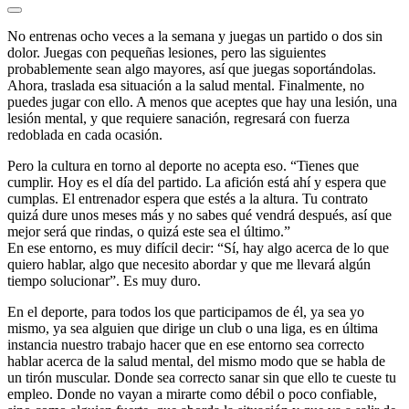
No entrenas ocho veces a la semana y juegas un partido o dos sin
dolor. Juegas con pequeñas lesiones, pero las siguientes
probablemente sean algo mayores, así que juegas soportándolas.
Ahora, traslada esa situación a la salud mental. Finalmente, no
puedes jugar con ello. A menos que aceptes que hay una lesión, una
lesión mental, y que requiere sanación, regresará con fuerza
redoblada en cada ocasión.
Pero la cultura en torno al deporte no acepta eso. “Tienes que
cumplir. Hoy es el día del partido. La afición está ahí y espera que
cumplas. El entrenador espera que estés a la altura. Tu contrato
quizá dure unos meses más y no sabes qué vendrá después, así que
mejor será que rindas, o quizá este sea el último.”
En ese entorno, es muy difícil decir: “Sí, hay algo acerca de lo que
quiero hablar, algo que necesito abordar y que me llevará algún
tiempo solucionar”. Es muy duro.
En el deporte, para todos los que participamos de él, ya sea yo
mismo, ya sea alguien que dirige un club o una liga, es en última
instancia nuestro trabajo hacer que en ese entorno sea correcto
hablar acerca de la salud mental, del mismo modo que se habla de
un tirón muscular. Donde sea correcto sanar sin que ello te cueste tu
empleo. Donde no vayan a mirarte como débil o poco confiable,