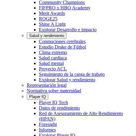
Community Champions
FIFPRO x HBO Academy
Merit Awards
ROGE25
Shine A Light
Explorar Desarrollo e impacto
Salud y rendimiento
Conmociones cerebrales
Estudio Drake de Fútbol
Clima extremo
Salud cardíaca
Salud mental
Proyecto ACL
Seguimiento de la carga de trabajo
Explorar Salud y rendimiento
Representación legal
Normativa sobre maternidad
Player IQ
Player IQ Tech
Datos de rendimiento
Red de Asesoramiento de Alto Rendimiento
(HPAN)
Foresight
Informes
Explorar Player IQ