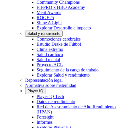
Community Champions
FIFPRO x HBO Academy
Merit Awards
ROGE25
Shine A Light
Explorar Desarrollo e impacto
Salud y rendimiento
Conmociones cerebrales
Estudio Drake de Fútbol
Clima extremo
Salud cardíaca
Salud mental
Proyecto ACL
Seguimiento de la carga de trabajo
Explorar Salud y rendimiento
Representación legal
Normativa sobre maternidad
Player IQ
Player IQ Tech
Datos de rendimiento
Red de Asesoramiento de Alto Rendimiento
(HPAN)
Foresight
Informes
Explorar Player IQ