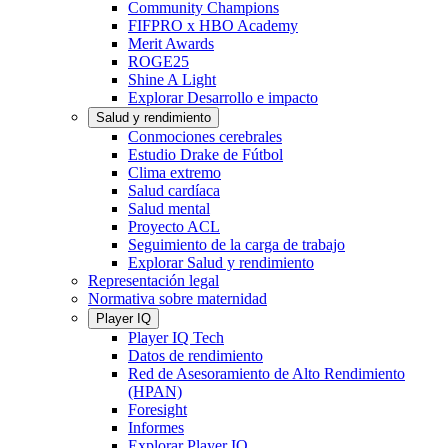
Community Champions
FIFPRO x HBO Academy
Merit Awards
ROGE25
Shine A Light
Explorar Desarrollo e impacto
Salud y rendimiento
Conmociones cerebrales
Estudio Drake de Fútbol
Clima extremo
Salud cardíaca
Salud mental
Proyecto ACL
Seguimiento de la carga de trabajo
Explorar Salud y rendimiento
Representación legal
Normativa sobre maternidad
Player IQ
Player IQ Tech
Datos de rendimiento
Red de Asesoramiento de Alto Rendimiento
(HPAN)
Foresight
Informes
Explorar Player IQ