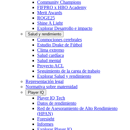
Community Champions
FIFPRO x HBO Academy
Merit Awards
ROGE25
Shine A Light
Explorar Desarrollo e impacto
Salud y rendimiento
Conmociones cerebrales
Estudio Drake de Fútbol
Clima extremo
Salud cardíaca
Salud mental
Proyecto ACL
Seguimiento de la carga de trabajo
Explorar Salud y rendimiento
Representación legal
Normativa sobre maternidad
Player IQ
Player IQ Tech
Datos de rendimiento
Red de Asesoramiento de Alto Rendimiento
(HPAN)
Foresight
Informes
Explorar Player IQ