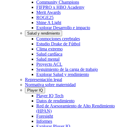
Community Champions
FIFPRO x HBO Academy
Merit Awards
ROGE25
Shine A Light
Explorar Desarrollo e impacto
Salud y rendimiento
Conmociones cerebrales
Estudio Drake de Fútbol
Clima extremo
Salud cardíaca
Salud mental
Proyecto ACL
Seguimiento de la carga de trabajo
Explorar Salud y rendimiento
Representación legal
Normativa sobre maternidad
Player IQ
Player IQ Tech
Datos de rendimiento
Red de Asesoramiento de Alto Rendimiento
(HPAN)
Foresight
Informes
Explorar Player IQ