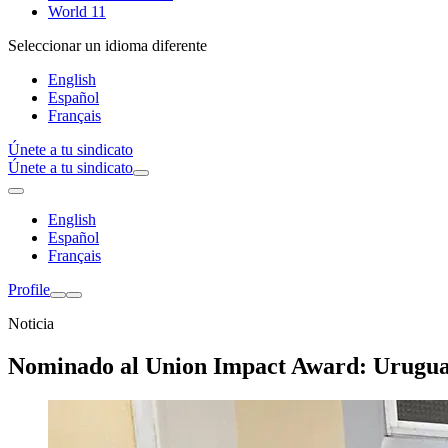
World 11
Seleccionar un idioma diferente
English
Español
Français
Únete a tu sindicato
Únete a tu sindicato
English
Español
Français
Profile
Noticia
Nominado al Union Impact Award: Urugu