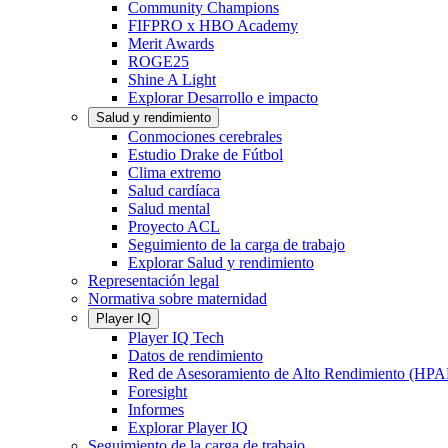
Community Champions
FIFPRO x HBO Academy
Merit Awards
ROGE25
Shine A Light
Explorar Desarrollo e impacto
Salud y rendimiento
Conmociones cerebrales
Estudio Drake de Fútbol
Clima extremo
Salud cardíaca
Salud mental
Proyecto ACL
Seguimiento de la carga de trabajo
Explorar Salud y rendimiento
Representación legal
Normativa sobre maternidad
Player IQ
Player IQ Tech
Datos de rendimiento
Red de Asesoramiento de Alto Rendimiento (HP
Foresight
Informes
Explorar Player IQ
Seguimiento de la carga de trabajo