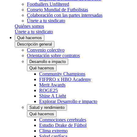
Footballers Unfiltered
Consejo Mundial de Futbolistas
Colaboración con las partes interesadas
Únete a tu sindicato
Quiénes somos
Únete a tu sindicato
Qué hacemos
Descripción general
Convenio colectivo
Orientación sobre contratos
Desarrollo e impacto
Qué hacemos
Community Champions
FIFPRO x HBO Academy
Merit Awards
ROGE25
Shine A Light
Explorar Desarrollo e impacto
Salud y rendimiento
Qué hacemos
Conmociones cerebrales
Estudio Drake de Fútbol
Clima extremo
Salud cardíaca