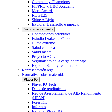
Community Champions
FIFPRO x HBO Academy
Merit Awards
ROGE25
Shine A Light
Explorar Desarrollo e impacto
Salud y rendimiento
Conmociones cerebrales
Estudio Drake de Fútbol
Clima extremo
Salud cardíaca
Salud mental
Proyecto ACL
Seguimiento de la carga de trabajo
Explorar Salud y rendimiento
Representación legal
Normativa sobre maternidad
Player IQ
Player IQ Tech
Datos de rendimiento
Red de Asesoramiento de Alto Rendimiento
(HPAN)
Foresight
Informes
Explorar Player IQ