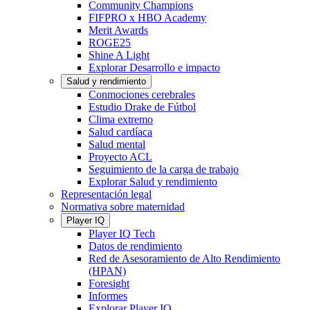
Community Champions
FIFPRO x HBO Academy
Merit Awards
ROGE25
Shine A Light
Explorar Desarrollo e impacto
Salud y rendimiento
Conmociones cerebrales
Estudio Drake de Fútbol
Clima extremo
Salud cardíaca
Salud mental
Proyecto ACL
Seguimiento de la carga de trabajo
Explorar Salud y rendimiento
Representación legal
Normativa sobre maternidad
Player IQ
Player IQ Tech
Datos de rendimiento
Red de Asesoramiento de Alto Rendimiento
(HPAN)
Foresight
Informes
Explorar Player IQ