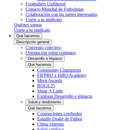
Footballers Unfiltered
Consejo Mundial de Futbolistas
Colaboración con las partes interesadas
Únete a tu sindicato
Quiénes somos
Únete a tu sindicato
Qué hacemos
Descripción general
Convenio colectivo
Orientación sobre contratos
Desarrollo e impacto
Qué hacemos
Community Champions
FIFPRO x HBO Academy
Merit Awards
ROGE25
Shine A Light
Explorar Desarrollo e impacto
Salud y rendimiento
Qué hacemos
Conmociones cerebrales
Estudio Drake de Fútbol
Clima extremo
Salud cardíaca