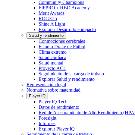
Community Champions
FIFPRO x HBO Academy
Merit Awards
ROGE25
Shine A Light
Explorar Desarrollo e impacto
Salud y rendimiento
Conmociones cerebrales
Estudio Drake de Fútbol
Clima extremo
Salud cardíaca
Salud mental
Proyecto ACL
Seguimiento de la carga de trabajo
Explorar Salud y rendimiento
Representación legal
Normativa sobre maternidad
Player IQ
Player IQ Tech
Datos de rendimiento
Red de Asesoramiento de Alto Rendimiento (HP
Foresight
Informes
Explorar Player IQ
Seguimiento de la carga de trabajo