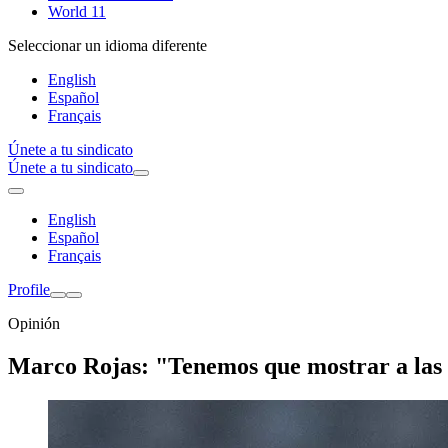
World 11
Seleccionar un idioma diferente
English
Español
Français
Únete a tu sindicato
Únete a tu sindicato
English
Español
Français
Profile
Opinión
Marco Rojas: "Tenemos que mostrar a las fu