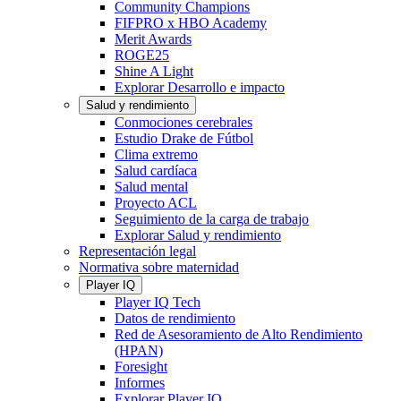
Community Champions
FIFPRO x HBO Academy
Merit Awards
ROGE25
Shine A Light
Explorar Desarrollo e impacto
Salud y rendimiento
Conmociones cerebrales
Estudio Drake de Fútbol
Clima extremo
Salud cardíaca
Salud mental
Proyecto ACL
Seguimiento de la carga de trabajo
Explorar Salud y rendimiento
Representación legal
Normativa sobre maternidad
Player IQ
Player IQ Tech
Datos de rendimiento
Red de Asesoramiento de Alto Rendimiento
(HPAN)
Foresight
Informes
Explorar Player IQ