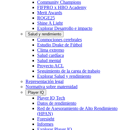
Community Champions
FIFPRO x HBO Academy
Merit Awards
ROGE25
Shine A Light
Explorar Desarrollo e impacto
Salud y rendimiento
Conmociones cerebrales
Estudio Drake de Fútbol
Clima extremo
Salud cardíaca
Salud mental
Proyecto ACL
Seguimiento de la carga de trabajo
Explorar Salud y rendimiento
Representación legal
Normativa sobre maternidad
Player IQ
Player IQ Tech
Datos de rendimiento
Red de Asesoramiento de Alto Rendimiento
(HPAN)
Foresight
Informes
Explorar Player IQ