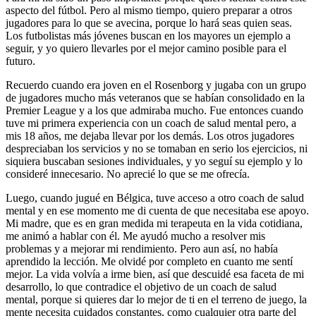
aspecto del fútbol. Pero al mismo tiempo, quiero preparar a otros
jugadores para lo que se avecina, porque lo hará seas quien seas.
Los futbolistas más jóvenes buscan en los mayores un ejemplo a
seguir, y yo quiero llevarles por el mejor camino posible para el
futuro.
Recuerdo cuando era joven en el Rosenborg y jugaba con un grupo
de jugadores mucho más veteranos que se habían consolidado en la
Premier League y a los que admiraba mucho. Fue entonces cuando
tuve mi primera experiencia con un coach de salud mental pero, a
mis 18 años, me dejaba llevar por los demás. Los otros jugadores
despreciaban los servicios y no se tomaban en serio los ejercicios, ni
siquiera buscaban sesiones individuales, y yo seguí su ejemplo y lo
consideré innecesario. No aprecié lo que se me ofrecía.
Luego, cuando jugué en Bélgica, tuve acceso a otro coach de salud
mental y en ese momento me di cuenta de que necesitaba ese apoyo.
Mi madre, que es en gran medida mi terapeuta en la vida cotidiana,
me animó a hablar con él. Me ayudó mucho a resolver mis
problemas y a mejorar mi rendimiento. Pero aun así, no había
aprendido la lección. Me olvidé por completo en cuanto me sentí
mejor. La vida volvía a irme bien, así que descuidé esa faceta de mi
desarrollo, lo que contradice el objetivo de un coach de salud
mental, porque si quieres dar lo mejor de ti en el terreno de juego, la
mente necesita cuidados constantes, como cualquier otra parte del