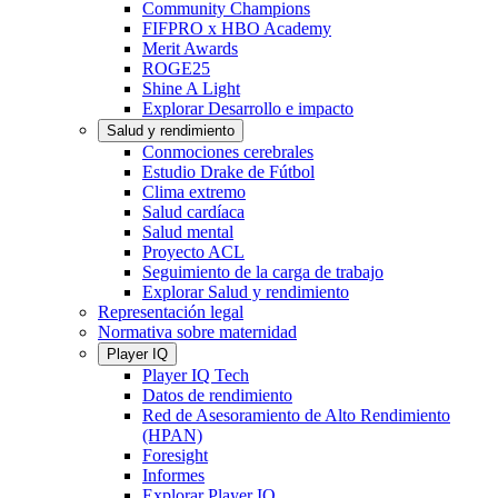
Community Champions
FIFPRO x HBO Academy
Merit Awards
ROGE25
Shine A Light
Explorar Desarrollo e impacto
Salud y rendimiento
Conmociones cerebrales
Estudio Drake de Fútbol
Clima extremo
Salud cardíaca
Salud mental
Proyecto ACL
Seguimiento de la carga de trabajo
Explorar Salud y rendimiento
Representación legal
Normativa sobre maternidad
Player IQ
Player IQ Tech
Datos de rendimiento
Red de Asesoramiento de Alto Rendimiento
(HPAN)
Foresight
Informes
Explorar Player IQ