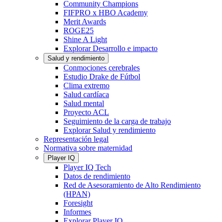
Community Champions
FIFPRO x HBO Academy
Merit Awards
ROGE25
Shine A Light
Explorar Desarrollo e impacto
Salud y rendimiento
Conmociones cerebrales
Estudio Drake de Fútbol
Clima extremo
Salud cardíaca
Salud mental
Proyecto ACL
Seguimiento de la carga de trabajo
Explorar Salud y rendimiento
Representación legal
Normativa sobre maternidad
Player IQ
Player IQ Tech
Datos de rendimiento
Red de Asesoramiento de Alto Rendimiento
(HPAN)
Foresight
Informes
Explorar Player IQ