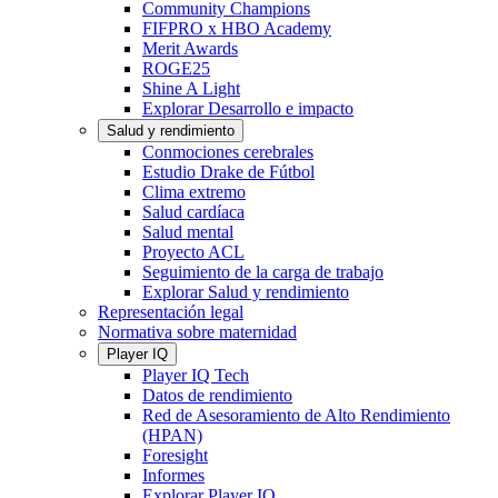
Community Champions
FIFPRO x HBO Academy
Merit Awards
ROGE25
Shine A Light
Explorar Desarrollo e impacto
Salud y rendimiento
Conmociones cerebrales
Estudio Drake de Fútbol
Clima extremo
Salud cardíaca
Salud mental
Proyecto ACL
Seguimiento de la carga de trabajo
Explorar Salud y rendimiento
Representación legal
Normativa sobre maternidad
Player IQ
Player IQ Tech
Datos de rendimiento
Red de Asesoramiento de Alto Rendimiento
(HPAN)
Foresight
Informes
Explorar Player IQ