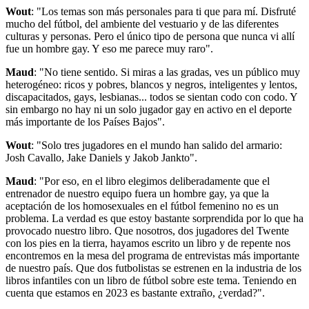
Wout
: "Los temas son más personales para ti que para mí. Disfruté
mucho del fútbol, del ambiente del vestuario y de las diferentes
culturas y personas. Pero el único tipo de persona que nunca vi allí
fue un hombre gay. Y eso me parece muy raro".
Maud
: "No tiene sentido. Si miras a las gradas, ves un público muy
heterogéneo: ricos y pobres, blancos y negros, inteligentes y lentos,
discapacitados, gays, lesbianas... todos se sientan codo con codo. Y
sin embargo no hay ni un solo jugador gay en activo en el deporte
más importante de los Países Bajos".
Wout
: "Solo tres jugadores en el mundo han salido del armario:
Josh Cavallo, Jake Daniels y Jakob Jankto".
Maud
: "Por eso, en el libro elegimos deliberadamente que el
entrenador de nuestro equipo fuera un hombre gay, ya que la
aceptación de los homosexuales en el fútbol femenino no es un
problema. La verdad es que estoy bastante sorprendida por lo que ha
provocado nuestro libro. Que nosotros, dos jugadores del Twente
con los pies en la tierra, hayamos escrito un libro y de repente nos
encontremos en la mesa del programa de entrevistas más importante
de nuestro país. Que dos futbolistas se estrenen en la industria de los
libros infantiles con un libro de fútbol sobre este tema. Teniendo en
cuenta que estamos en 2023 es bastante extraño, ¿verdad?".