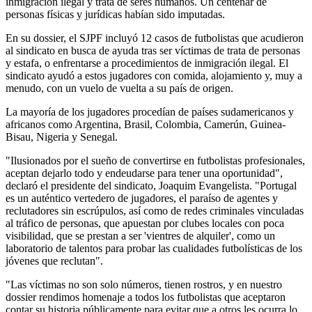
inmigración ilegal y trata de seres humanos. Un centenar de
personas físicas y jurídicas habían sido imputadas.
En su dossier, el SJPF incluyó 12 casos de futbolistas que acudieron
al sindicato en busca de ayuda tras ser víctimas de trata de personas
y estafa, o enfrentarse a procedimientos de inmigración ilegal. El
sindicato ayudó a estos jugadores con comida, alojamiento y, muy a
menudo, con un vuelo de vuelta a su país de origen.
La mayoría de los jugadores procedían de países sudamericanos y
africanos como Argentina, Brasil, Colombia, Camerún, Guinea-
Bisau, Nigeria y Senegal.
"Ilusionados por el sueño de convertirse en futbolistas profesionales,
aceptan dejarlo todo y endeudarse para tener una oportunidad",
declaró el presidente del sindicato, Joaquim Evangelista. "Portugal
es un auténtico vertedero de jugadores, el paraíso de agentes y
reclutadores sin escrúpulos, así como de redes criminales vinculadas
al tráfico de personas, que apuestan por clubes locales con poca
visibilidad, que se prestan a ser 'vientres de alquiler', como un
laboratorio de talentos para probar las cualidades futbolísticas de los
jóvenes que reclutan".
"Las víctimas no son solo números, tienen rostros, y en nuestro
dossier rendimos homenaje a todos los futbolistas que aceptaron
contar su historia públicamente para evitar que a otros les ocurra lo