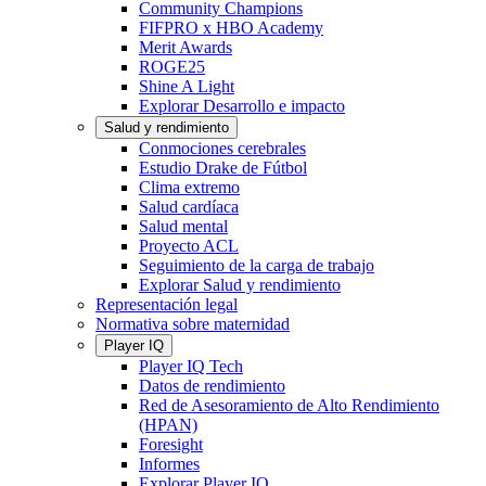
Community Champions
FIFPRO x HBO Academy
Merit Awards
ROGE25
Shine A Light
Explorar Desarrollo e impacto
Salud y rendimiento
Conmociones cerebrales
Estudio Drake de Fútbol
Clima extremo
Salud cardíaca
Salud mental
Proyecto ACL
Seguimiento de la carga de trabajo
Explorar Salud y rendimiento
Representación legal
Normativa sobre maternidad
Player IQ
Player IQ Tech
Datos de rendimiento
Red de Asesoramiento de Alto Rendimiento
(HPAN)
Foresight
Informes
Explorar Player IQ