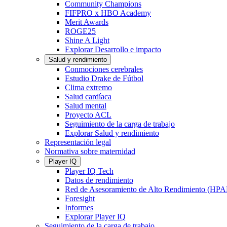
Community Champions
FIFPRO x HBO Academy
Merit Awards
ROGE25
Shine A Light
Explorar Desarrollo e impacto
Salud y rendimiento
Conmociones cerebrales
Estudio Drake de Fútbol
Clima extremo
Salud cardíaca
Salud mental
Proyecto ACL
Seguimiento de la carga de trabajo
Explorar Salud y rendimiento
Representación legal
Normativa sobre maternidad
Player IQ
Player IQ Tech
Datos de rendimiento
Red de Asesoramiento de Alto Rendimiento (HP
Foresight
Informes
Explorar Player IQ
Seguimiento de la carga de trabajo