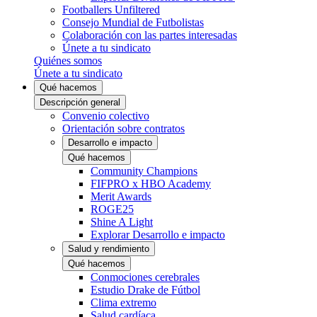
Footballers Unfiltered
Consejo Mundial de Futbolistas
Colaboración con las partes interesadas
Únete a tu sindicato
Quiénes somos
Únete a tu sindicato
Qué hacemos
Descripción general
Convenio colectivo
Orientación sobre contratos
Desarrollo e impacto
Qué hacemos
Community Champions
FIFPRO x HBO Academy
Merit Awards
ROGE25
Shine A Light
Explorar Desarrollo e impacto
Salud y rendimiento
Qué hacemos
Conmociones cerebrales
Estudio Drake de Fútbol
Clima extremo
Salud cardíaca