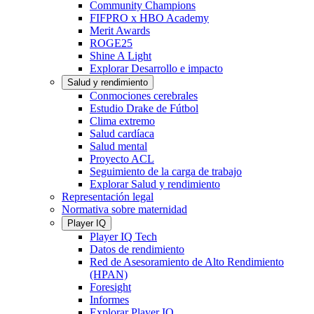
Community Champions
FIFPRO x HBO Academy
Merit Awards
ROGE25
Shine A Light
Explorar Desarrollo e impacto
Salud y rendimiento
Conmociones cerebrales
Estudio Drake de Fútbol
Clima extremo
Salud cardíaca
Salud mental
Proyecto ACL
Seguimiento de la carga de trabajo
Explorar Salud y rendimiento
Representación legal
Normativa sobre maternidad
Player IQ
Player IQ Tech
Datos de rendimiento
Red de Asesoramiento de Alto Rendimiento
(HPAN)
Foresight
Informes
Explorar Player IQ