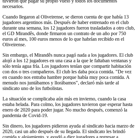
tuvieron que pagar su propio vuelo y todos los documentos
necesarios.
Cuando llegaron al Oliveirense, se dieron cuenta de que había 13
jugadores argentinos más. Después de haber entrenado en el club
durante una semana, los 12 jugadores fueron trasladados a otro club,
el GD Mirandês, donde firmaron un contrato de un año por 750
euros al mes, 100 euros menos de lo que habrían recibido en el
Oliveirense.
Sin embargo, el Mirandês nunca pagó nada a los jugadores. El club
alojó a los 12 jugadores en una casa a la que le faltaban ventanas y
sólo tenía agua fría. Los jugadores tenían que compartir habitación
con dos o tres compañeros. El club les daba poca comida. "De vez
en cuando nos entraba hambre porque había muy poca comida. A
menudo nos juntábamos y llorábamos", declaró más tarde al
sindicato uno de los futbolistas.
La situación se complicaba aún más en invierno, cuando la casa
estaba helada. Para colmo, los jugadores tuvieron que esperar hasta
enero de 2020 para poder jugar. No mucho después, comenzó la
pandemia de Covid-19.
Sin dinero, los jugadores pidieron ayuda al sindicato hacia marzo de
2020, casi un año después de su llegada. El sindicato les brindó
comida y alojamiento, y ayudó a diez jugadores a regresar a