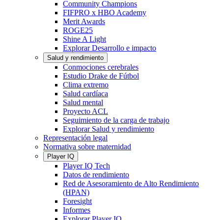
Community Champions
FIFPRO x HBO Academy
Merit Awards
ROGE25
Shine A Light
Explorar Desarrollo e impacto
Salud y rendimiento
Conmociones cerebrales
Estudio Drake de Fútbol
Clima extremo
Salud cardíaca
Salud mental
Proyecto ACL
Seguimiento de la carga de trabajo
Explorar Salud y rendimiento
Representación legal
Normativa sobre maternidad
Player IQ
Player IQ Tech
Datos de rendimiento
Red de Asesoramiento de Alto Rendimiento
(HPAN)
Foresight
Informes
Explorar Player IQ