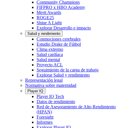
Community Champions
FIFPRO x HBO Academy
Merit Awards
ROGE25
Shine A Light
Explorar Desarrollo e impacto
Salud y rendimiento
Conmociones cerebrales
Estudio Drake de Fútbol
Clima extremo
Salud cardíaca
Salud mental
Proyecto ACL
Seguimiento de la carga de trabajo
Explorar Salud y rendimiento
Representación legal
Normativa sobre maternidad
Player IQ
Player IQ Tech
Datos de rendimiento
Red de Asesoramiento de Alto Rendimiento
(HPAN)
Foresight
Informes
Explorar Player IQ