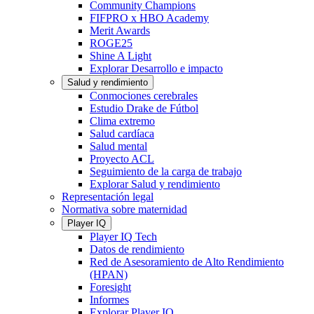
Community Champions
FIFPRO x HBO Academy
Merit Awards
ROGE25
Shine A Light
Explorar Desarrollo e impacto
Salud y rendimiento
Conmociones cerebrales
Estudio Drake de Fútbol
Clima extremo
Salud cardíaca
Salud mental
Proyecto ACL
Seguimiento de la carga de trabajo
Explorar Salud y rendimiento
Representación legal
Normativa sobre maternidad
Player IQ
Player IQ Tech
Datos de rendimiento
Red de Asesoramiento de Alto Rendimiento
(HPAN)
Foresight
Informes
Explorar Player IQ