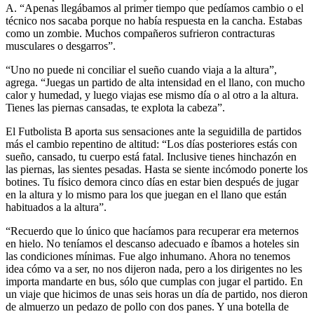
A. “Apenas llegábamos al primer tiempo que pedíamos cambio o el
técnico nos sacaba porque no había respuesta en la cancha. Estabas
como un zombie. Muchos compañeros sufrieron contracturas
musculares o desgarros”.
“Uno no puede ni conciliar el sueño cuando viaja a la altura”,
agrega. “Juegas un partido de alta intensidad en el llano, con mucho
calor y humedad, y luego viajas ese mismo día o al otro a la altura.
Tienes las piernas cansadas, te explota la cabeza”.
El Futbolista B aporta sus sensaciones ante la seguidilla de partidos
más el cambio repentino de altitud: “Los días posteriores estás con
sueño, cansado, tu cuerpo está fatal. Inclusive tienes hinchazón en
las piernas, las sientes pesadas. Hasta se siente incómodo ponerte los
botines. Tu físico demora cinco días en estar bien después de jugar
en la altura y lo mismo para los que juegan en el llano que están
habituados a la altura”.
“Recuerdo que lo único que hacíamos para recuperar era meternos
en hielo. No teníamos el descanso adecuado e íbamos a hoteles sin
las condiciones mínimas. Fue algo inhumano. Ahora no tenemos
idea cómo va a ser, no nos dijeron nada, pero a los dirigentes no les
importa mandarte en bus, sólo que cumplas con jugar el partido. En
un viaje que hicimos de unas seis horas un día de partido, nos dieron
de almuerzo un pedazo de pollo con dos panes. Y una botella de