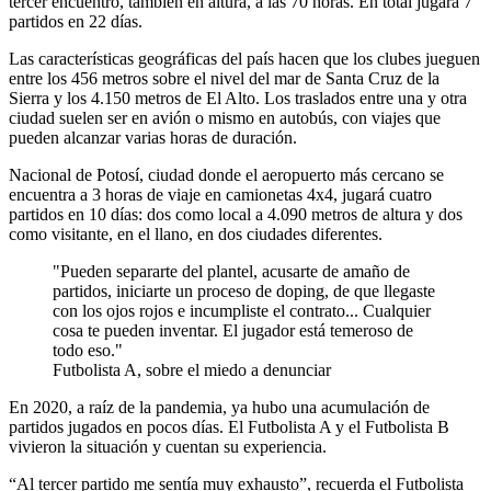
tercer encuentro, también en altura, a las 70 horas. En total jugará 7
partidos en 22 días.
Las características geográficas del país hacen que los clubes jueguen
entre los 456 metros sobre el nivel del mar de Santa Cruz de la
Sierra y los 4.150 metros de El Alto. Los traslados entre una y otra
ciudad suelen ser en avión o mismo en autobús, con viajes que
pueden alcanzar varias horas de duración.
Nacional de Potosí, ciudad donde el aeropuerto más cercano se
encuentra a 3 horas de viaje en camionetas 4x4, jugará cuatro
partidos en 10 días: dos como local a 4.090 metros de altura y dos
como visitante, en el llano, en dos ciudades diferentes.
Pueden separarte del plantel, acusarte de amaño de
partidos, iniciarte un proceso de doping, de que llegaste
con los ojos rojos e incumpliste el contrato... Cualquier
cosa te pueden inventar. El jugador está temeroso de
todo eso.
Futbolista A, sobre el miedo a denunciar
En 2020, a raíz de la pandemia, ya hubo una acumulación de
partidos jugados en pocos días. El Futbolista A y el Futbolista B
vivieron la situación y cuentan su experiencia.
“Al tercer partido me sentía muy exhausto”, recuerda el Futbolista