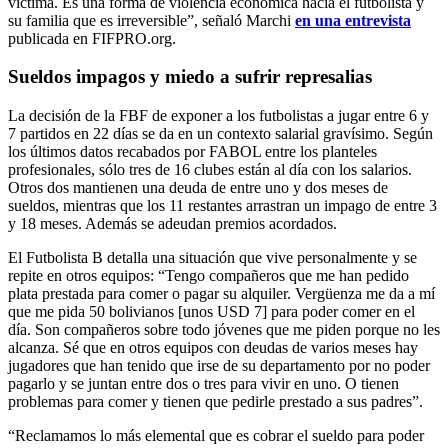
víctima. Es una forma de violencia económica hacia el futbolista y
su familia que es irreversible”, señaló Marchi
en una entrevista
publicada en FIFPRO.org.
Sueldos impagos y miedo a sufrir represalias
La decisión de la FBF de exponer a los futbolistas a jugar entre 6 y
7 partidos en 22 días se da en un contexto salarial gravísimo. Según
los últimos datos recabados por FABOL entre los planteles
profesionales, sólo tres de 16 clubes están al día con los salarios.
Otros dos mantienen una deuda de entre uno y dos meses de
sueldos, mientras que los 11 restantes arrastran un impago de entre 3
y 18 meses. Además se adeudan premios acordados.
El Futbolista B detalla una situación que vive personalmente y se
repite en otros equipos: “Tengo compañeros que me han pedido
plata prestada para comer o pagar su alquiler. Vergüenza me da a mí
que me pida 50 bolivianos [unos USD 7] para poder comer en el
día. Son compañeros sobre todo jóvenes que me piden porque no les
alcanza. Sé que en otros equipos con deudas de varios meses hay
jugadores que han tenido que irse de su departamento por no poder
pagarlo y se juntan entre dos o tres para vivir en uno. O tienen
problemas para comer y tienen que pedirle prestado a sus padres”.
“Reclamamos lo más elemental que es cobrar el sueldo para poder