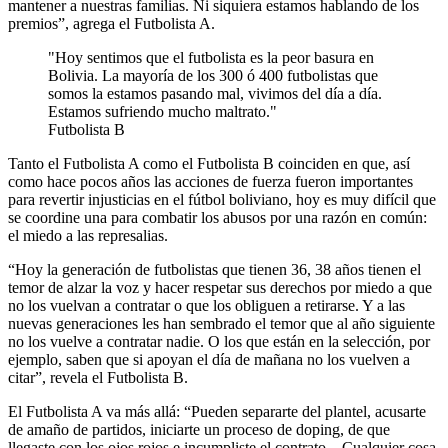
mantener a nuestras familias. Ni siquiera estamos hablando de los
premios”, agrega el Futbolista A.
Hoy sentimos que el futbolista es la peor basura en
Bolivia. La mayoría de los 300 ó 400 futbolistas que
somos la estamos pasando mal, vivimos del día a día.
Estamos sufriendo mucho maltrato.
Futbolista B
Tanto el Futbolista A como el Futbolista B coinciden en que, así
como hace pocos años las acciones de fuerza fueron importantes
para revertir injusticias en el fútbol boliviano, hoy es muy difícil que
se coordine una para combatir los abusos por una razón en común:
el miedo a las represalias.
“Hoy la generación de futbolistas que tienen 36, 38 años tienen el
temor de alzar la voz y hacer respetar sus derechos por miedo a que
no los vuelvan a contratar o que los obliguen a retirarse. Y a las
nuevas generaciones les han sembrado el temor que al año siguiente
no los vuelve a contratar nadie. O los que están en la selección, por
ejemplo, saben que si apoyan el día de mañana no los vuelven a
citar”, revela el Futbolista B.
El Futbolista A va más allá: “Pueden separarte del plantel, acusarte
de amaño de partidos, iniciarte un proceso de doping, de que
llegaste con los ojos rojos e incumpliste el contrato... Cualquier cosa