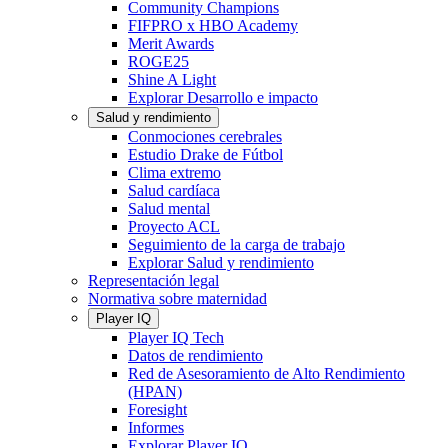
Community Champions
FIFPRO x HBO Academy
Merit Awards
ROGE25
Shine A Light
Explorar Desarrollo e impacto
Salud y rendimiento
Conmociones cerebrales
Estudio Drake de Fútbol
Clima extremo
Salud cardíaca
Salud mental
Proyecto ACL
Seguimiento de la carga de trabajo
Explorar Salud y rendimiento
Representación legal
Normativa sobre maternidad
Player IQ
Player IQ Tech
Datos de rendimiento
Red de Asesoramiento de Alto Rendimiento
(HPAN)
Foresight
Informes
Explorar Player IQ