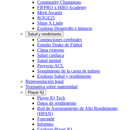
Community Champions
FIFPRO x HBO Academy
Merit Awards
ROGE25
Shine A Light
Explorar Desarrollo e impacto
Salud y rendimiento
Conmociones cerebrales
Estudio Drake de Fútbol
Clima extremo
Salud cardíaca
Salud mental
Proyecto ACL
Seguimiento de la carga de trabajo
Explorar Salud y rendimiento
Representación legal
Normativa sobre maternidad
Player IQ
Player IQ Tech
Datos de rendimiento
Red de Asesoramiento de Alto Rendimiento
(HPAN)
Foresight
Informes
Explorar Player IQ