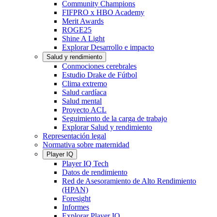
Community Champions
FIFPRO x HBO Academy
Merit Awards
ROGE25
Shine A Light
Explorar Desarrollo e impacto
Salud y rendimiento
Conmociones cerebrales
Estudio Drake de Fútbol
Clima extremo
Salud cardíaca
Salud mental
Proyecto ACL
Seguimiento de la carga de trabajo
Explorar Salud y rendimiento
Representación legal
Normativa sobre maternidad
Player IQ
Player IQ Tech
Datos de rendimiento
Red de Asesoramiento de Alto Rendimiento
(HPAN)
Foresight
Informes
Explorar Player IQ