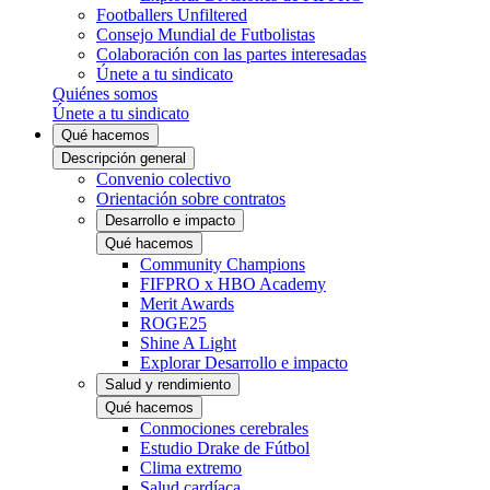
Footballers Unfiltered
Consejo Mundial de Futbolistas
Colaboración con las partes interesadas
Únete a tu sindicato
Quiénes somos
Únete a tu sindicato
Qué hacemos
Descripción general
Convenio colectivo
Orientación sobre contratos
Desarrollo e impacto
Qué hacemos
Community Champions
FIFPRO x HBO Academy
Merit Awards
ROGE25
Shine A Light
Explorar Desarrollo e impacto
Salud y rendimiento
Qué hacemos
Conmociones cerebrales
Estudio Drake de Fútbol
Clima extremo
Salud cardíaca