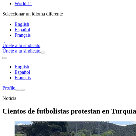
World 11
Seleccionar un idioma diferente
English
Español
Français
Únete a tu sindicato
Únete a tu sindicato
English
Español
Français
Profile
Noticia
Cientos de futbolistas protestan en Turquí