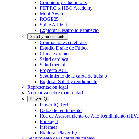
Community Champions
FIFPRO x HBO Academy
Merit Awards
ROGE25
Shine A Light
Explorar Desarrollo e impacto
Salud y rendimiento
Conmociones cerebrales
Estudio Drake de Fútbol
Clima extremo
Salud cardíaca
Salud mental
Proyecto ACL
Seguimiento de la carga de trabajo
Explorar Salud y rendimiento
Representación legal
Normativa sobre maternidad
Player IQ
Player IQ Tech
Datos de rendimiento
Red de Asesoramiento de Alto Rendimiento (HP
Foresight
Informes
Explorar Player IQ
Seguimiento de la carga de trabajo