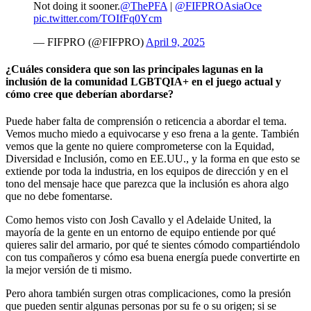
Not doing it sooner.
@ThePFA
|
@FIFPROAsiaOce
pic.twitter.com/TOIfFq0Ycm
— FIFPRO (@FIFPRO)
April 9, 2025
¿Cuáles considera que son las principales lagunas en la
inclusión de la comunidad LGBTQIA+ en el juego actual y
cómo cree que deberían abordarse?
Puede haber falta de comprensión o reticencia a abordar el tema.
Vemos mucho miedo a equivocarse y eso frena a la gente. También
vemos que la gente no quiere comprometerse con la Equidad,
Diversidad e Inclusión, como en EE.UU., y la forma en que esto se
extiende por toda la industria, en los equipos de dirección y en el
tono del mensaje hace que parezca que la inclusión es ahora algo
que no debe fomentarse.
Como hemos visto con Josh Cavallo y el Adelaide United, la
mayoría de la gente en un entorno de equipo entiende por qué
quieres salir del armario, por qué te sientes cómodo compartiéndolo
con tus compañeros y cómo esa buena energía puede convertirte en
la mejor versión de ti mismo.
Pero ahora también surgen otras complicaciones, como la presión
que pueden sentir algunas personas por su fe o su origen; si se