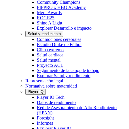
Community Champions
FIFPRO x HBO Academy
Merit Awards
ROGE25
Shine A Light
Explorar Desarrollo e impacto
Salud y rendimiento
Conmociones cerebrales
Estudio Drake de Fútbol
Clima extremo
Salud cardíaca
Salud mental
Proyecto ACL
Seguimiento de la carga de trabajo
Explorar Salud y rendimiento
Representación legal
Normativa sobre maternidad
Player IQ
Player IQ Tech
Datos de rendimiento
Red de Asesoramiento de Alto Rendimiento
(HPAN)
Foresight
Informes
Explorar Player IQ