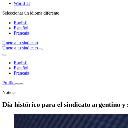
World 11
Seleccionar un idioma diferente
English
Español
Français
Únete a tu sindicato
Únete a tu sindicato
English
Español
Français
Profile
Noticia
Día histórico para el sindicato argentino 