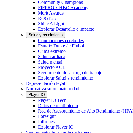
Community Champions
FIFPRO x HBO Academy
Merit Awards
ROGE25
Shine A Light
Explorar Desarrollo e impacto
Salud y rendimiento
Conmociones cerebrales
Estudio Drake de Fútbol
Clima extremo
Salud cardíaca
Salud mental
Proyecto ACL
Seguimiento de la carga de trabajo
Explorar Salud y rendimiento
Representación legal
Normativa sobre maternidad
Player IQ
Player IQ Tech
Datos de rendimiento
Red de Asesoramiento de Alto Rendimiento (HP
Foresight
Informes
Explorar Player IQ
Seguimiento de la carga de trabajo