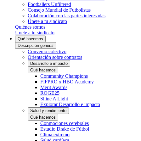
Footballers Unfiltered
Consejo Mundial de Futbolistas
Colaboración con las partes interesadas
Únete a tu sindicato
Quiénes somos
Únete a tu sindicato
Qué hacemos
Descripción general
Convenio colectivo
Orientación sobre contratos
Desarrollo e impacto
Qué hacemos
Community Champions
FIFPRO x HBO Academy
Merit Awards
ROGE25
Shine A Light
Explorar Desarrollo e impacto
Salud y rendimiento
Qué hacemos
Conmociones cerebrales
Estudio Drake de Fútbol
Clima extremo
Salud cardíaca