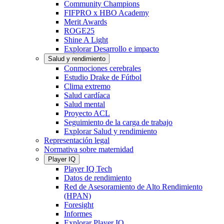
Community Champions
FIFPRO x HBO Academy
Merit Awards
ROGE25
Shine A Light
Explorar Desarrollo e impacto
Salud y rendimiento
Conmociones cerebrales
Estudio Drake de Fútbol
Clima extremo
Salud cardíaca
Salud mental
Proyecto ACL
Seguimiento de la carga de trabajo
Explorar Salud y rendimiento
Representación legal
Normativa sobre maternidad
Player IQ
Player IQ Tech
Datos de rendimiento
Red de Asesoramiento de Alto Rendimiento
(HPAN)
Foresight
Informes
Explorar Player IQ