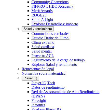
Community Champions
FIFPRO x HBO Academy
Merit Awards
ROGE25
Shine A Light
Explorar Desarrollo e impacto
Salud y rendimiento
Conmociones cerebrales
Estudio Drake de Fútbol
Clima extremo
Salud cardíaca
Salud mental
Proyecto ACL
Seguimiento de la carga de trabajo
Explorar Salud y rendimiento
Representación legal
Normativa sobre maternidad
Player IQ
Player IQ Tech
Datos de rendimiento
Red de Asesoramiento de Alto Rendimiento
(HPAN)
Foresight
Informes
Explorar Player IQ