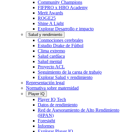
Community Champions
FIFPRO x HBO Academy
Merit Awards
ROGE25
Shine A Light
Explorar Desarrollo e impacto
Salud y rendimiento
Conmociones cerebrales
Estudio Drake de Fútbol
Clima extremo
Salud cardíaca
Salud mental
Proyecto ACL
Seguimiento de la carga de trabajo
Explorar Salud y rendimiento
Representación legal
Normativa sobre maternidad
Player IQ
Player IQ Tech
Datos de rendimiento
Red de Asesoramiento de Alto Rendimiento
(HPAN)
Foresight
Informes
Explorar Player IQ