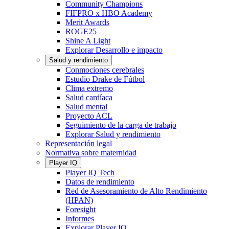
Community Champions
FIFPRO x HBO Academy
Merit Awards
ROGE25
Shine A Light
Explorar Desarrollo e impacto
Salud y rendimiento
Conmociones cerebrales
Estudio Drake de Fútbol
Clima extremo
Salud cardíaca
Salud mental
Proyecto ACL
Seguimiento de la carga de trabajo
Explorar Salud y rendimiento
Representación legal
Normativa sobre maternidad
Player IQ
Player IQ Tech
Datos de rendimiento
Red de Asesoramiento de Alto Rendimiento
(HPAN)
Foresight
Informes
Explorar Player IQ