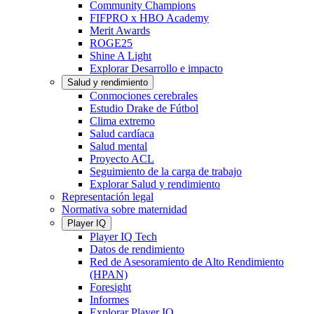
Community Champions
FIFPRO x HBO Academy
Merit Awards
ROGE25
Shine A Light
Explorar Desarrollo e impacto
Salud y rendimiento
Conmociones cerebrales
Estudio Drake de Fútbol
Clima extremo
Salud cardíaca
Salud mental
Proyecto ACL
Seguimiento de la carga de trabajo
Explorar Salud y rendimiento
Representación legal
Normativa sobre maternidad
Player IQ
Player IQ Tech
Datos de rendimiento
Red de Asesoramiento de Alto Rendimiento
(HPAN)
Foresight
Informes
Explorar Player IQ