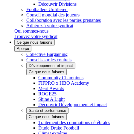
Découvrir Divisions
Footballers Unfiltered
Conseil mondial des joueurs
Collaboration avec les parties prenantes
Adhérez à votre syndicat
Qui sommes-nous
Trouvez votre syndicat
Ce que nous faisons
Aperçu
Collective Bargaining
Conseils sur les contrats
Développement et impact
Ce que nous faisons
Community Champions
FIFPRO x HBO Academy
Merit Awards
ROGE25
Shine A Light
Découvrir Développement et impact
Santé et performance
Ce que nous faisons
Traitement des commotions cérébrales
Étude Drake Football
Climat extrême