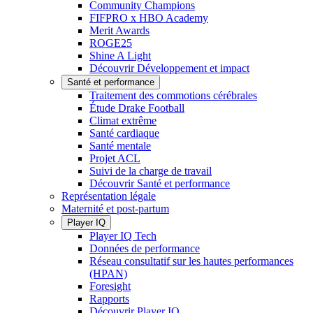
Community Champions
FIFPRO x HBO Academy
Merit Awards
ROGE25
Shine A Light
Découvrir Développement et impact
Santé et performance
Traitement des commotions cérébrales
Étude Drake Football
Climat extrême
Santé cardiaque
Santé mentale
Projet ACL
Suivi de la charge de travail
Découvrir Santé et performance
Représentation légale
Maternité et post-partum
Player IQ
Player IQ Tech
Données de performance
Réseau consultatif sur les hautes performances
(HPAN)
Foresight
Rapports
Découvrir Player IQ