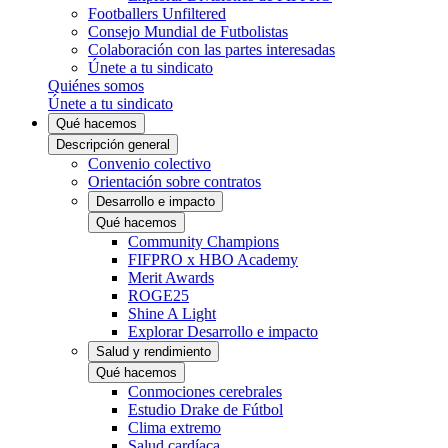
Footballers Unfiltered
Consejo Mundial de Futbolistas
Colaboración con las partes interesadas
Únete a tu sindicato
Quiénes somos
Únete a tu sindicato
Qué hacemos
Descripción general
Convenio colectivo
Orientación sobre contratos
Desarrollo e impacto
Qué hacemos
Community Champions
FIFPRO x HBO Academy
Merit Awards
ROGE25
Shine A Light
Explorar Desarrollo e impacto
Salud y rendimiento
Qué hacemos
Conmociones cerebrales
Estudio Drake de Fútbol
Clima extremo
Salud cardíaca