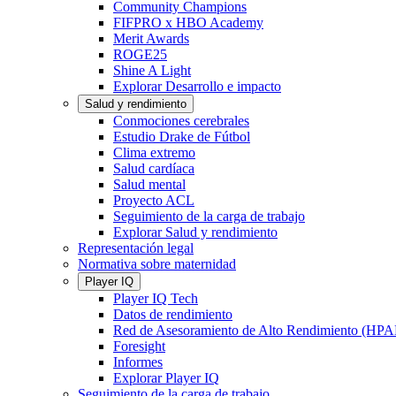
Community Champions
FIFPRO x HBO Academy
Merit Awards
ROGE25
Shine A Light
Explorar Desarrollo e impacto
Salud y rendimiento
Conmociones cerebrales
Estudio Drake de Fútbol
Clima extremo
Salud cardíaca
Salud mental
Proyecto ACL
Seguimiento de la carga de trabajo
Explorar Salud y rendimiento
Representación legal
Normativa sobre maternidad
Player IQ
Player IQ Tech
Datos de rendimiento
Red de Asesoramiento de Alto Rendimiento (HP
Foresight
Informes
Explorar Player IQ
Seguimiento de la carga de trabajo