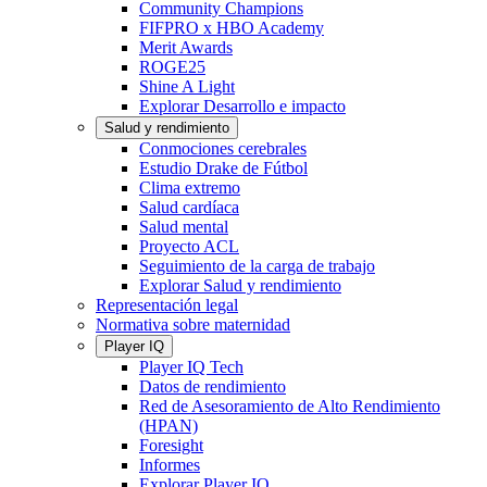
Community Champions
FIFPRO x HBO Academy
Merit Awards
ROGE25
Shine A Light
Explorar Desarrollo e impacto
Salud y rendimiento
Conmociones cerebrales
Estudio Drake de Fútbol
Clima extremo
Salud cardíaca
Salud mental
Proyecto ACL
Seguimiento de la carga de trabajo
Explorar Salud y rendimiento
Representación legal
Normativa sobre maternidad
Player IQ
Player IQ Tech
Datos de rendimiento
Red de Asesoramiento de Alto Rendimiento
(HPAN)
Foresight
Informes
Explorar Player IQ